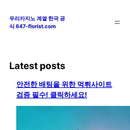
콘
텐
우리카지노 계열 한국 공
츠
식 647-florist.com
로
바
로
가
기
Latest posts
안전한 배팅을 위한 먹튀사이트
검증 필수! 클릭하세요!