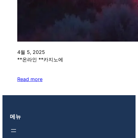
4월 5, 2025
**온라인 **카지노에
Read more
메뉴