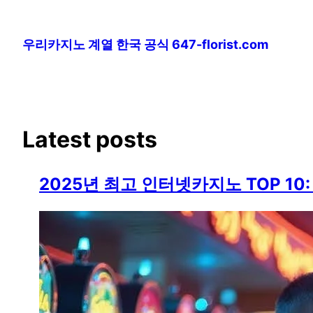
콘
텐
우리카지노 계열 한국 공식 647-florist.com
츠
로
바
로
가
기
Latest posts
2025년 최고 인터넷카지노 TOP 10