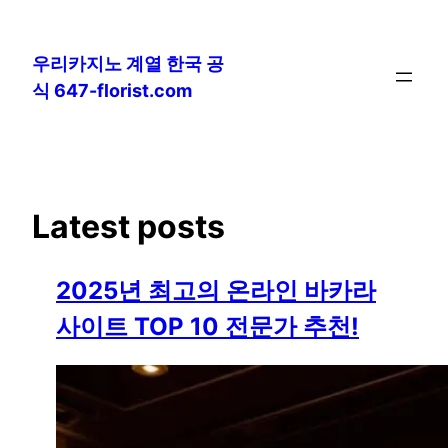
콘
텐
우리카지노 계열 한국 공
츠
식 647-florist.com
로
바
로
가
기
Latest posts
2025년 최고의 온라인 바카라
사이트 TOP 10 전문가 추천!