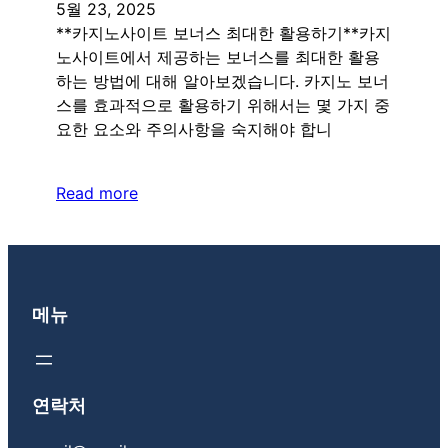
5월 23, 2025
**카지노사이트 보너스 최대한 활용하기**카지
노사이트에서 제공하는 보너스를 최대한 활용
하는 방법에 대해 알아보겠습니다. 카지노 보너
스를 효과적으로 활용하기 위해서는 몇 가지 중
요한 요소와 주의사항을 숙지해야 합니
Read more
메뉴
연락처