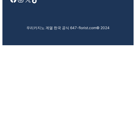
우리카지노 계열 한국 공식 647-florist.com
© 2024