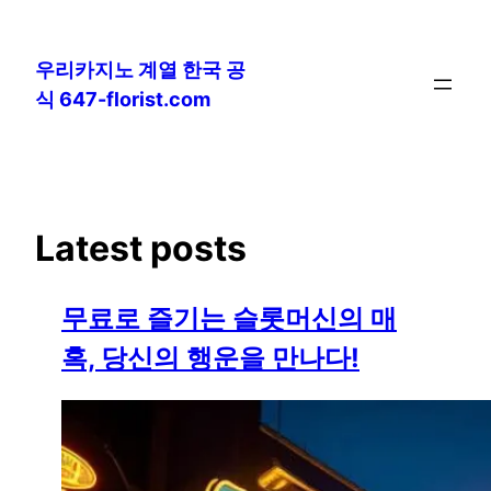
콘
텐
우리카지노 계열 한국 공
츠
식 647-florist.com
로
바
로
가
기
Latest posts
무료로 즐기는 슬롯머신의 매
혹, 당신의 행운을 만나다!