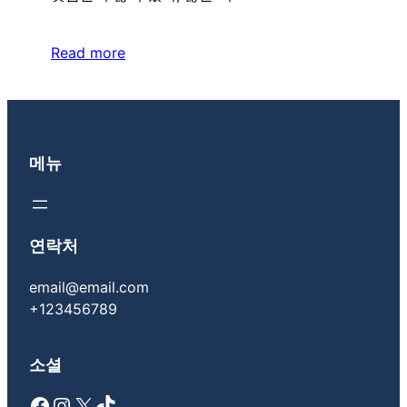
Read more
메뉴
연락처
email@email.com
+123456789
소셜
Facebook
Instagram
X
TikTok