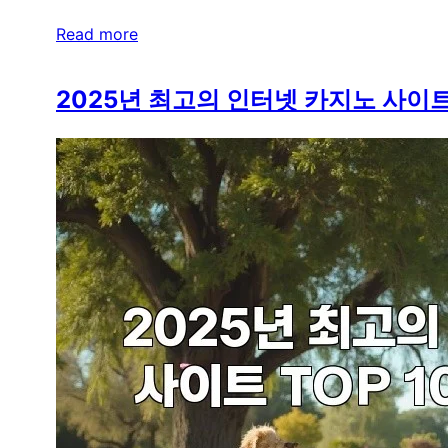
Read more
2025년 최고의 인터넷 카지노 사이트 