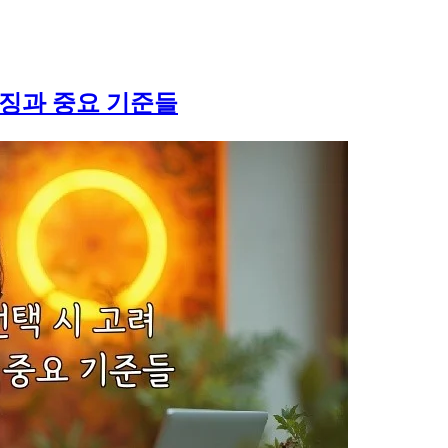
특징과 중요 기준들