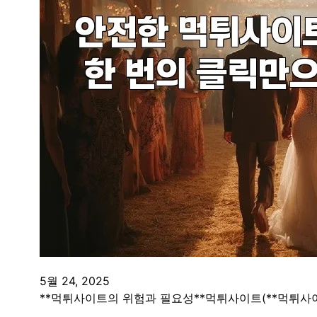
5월 24, 2025
**먹튀사이트의 위험과 필요성**먹튀사이트(**먹튀사이