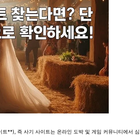
트**), 즉 사기 사이트는 온라인 도박 및 게임 커뮤니티에서 