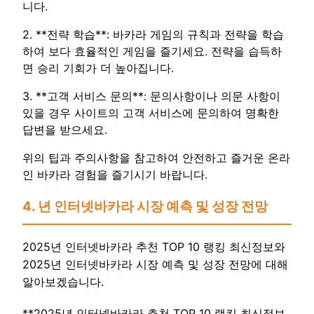
니다.
2. **전략 학습**: 바카라 게임의 규칙과 전략을 학습
하여 보다 효율적인 게임을 즐기세요. 전략을 습득하
면 승리 기회가 더 높아집니다.
3. **고객 서비스 문의**: 문의사항이나 의문 사항이
있을 경우 사이트의 고객 서비스에 문의하여 명확한
답변을 받으세요.
위의 팁과 주의사항을 참고하여 안전하고 즐거운 온라
인 바카라 경험을 즐기시기 바랍니다.
4. 년 인터넷바카라 시장 예측 및 성장 전망
2025년 인터넷바카라 추천 TOP 10 랭킹 최신정보와
2025년 인터넷바카라 시장 예측 및 성장 전망에 대해
알아보겠습니다.
**2025년 인터넷바카라 추천 TOP 10 랭킹 최신정보