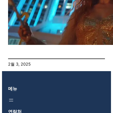
2월 3, 2025
메뉴
연락처