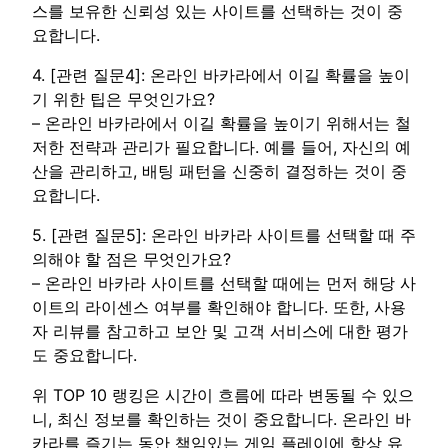
스를 보유한 신뢰성 있는 사이트를 선택하는 것이 중
요합니다.
4. [관련 질문4]: 온라인 바카라에서 이길 확률을 높이
기 위한 팁은 무엇인가요?
– 온라인 바카라에서 이길 확률을 높이기 위해서는 철
저한 전략과 관리가 필요합니다. 예를 들어, 자신의 예
산을 관리하고, 배팅 패턴을 신중히 결정하는 것이 중
요합니다.
5. [관련 질문5]: 온라인 바카라 사이트를 선택할 때 주
의해야 할 점은 무엇인가요?
– 온라인 바카라 사이트를 선택할 때에는 먼저 해당 사
이트의 라이센스 여부를 확인해야 합니다. 또한, 사용
자 리뷰를 참고하고 보안 및 고객 서비스에 대한 평가
도 중요합니다.
위 TOP 10 랭킹은 시간이 흐름에 따라 변동될 수 있으
니, 최신 정보를 확인하는 것이 중요합니다. 온라인 바
카라를 즐기는 동안 책임있는 게임 플레이에 항상 유