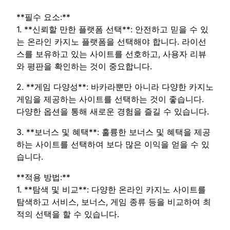
**필수 요소:**
1. **신뢰할 만한 플랫폼 선택**: 안전하고 믿을 수 있
는 온라인 카지노 플랫폼을 선택해야 합니다. 라이선
스를 보유하고 있는 사이트를 선호하고, 사용자 리뷰
와 평판을 확인하는 것이 중요합니다.
2. **게임 다양성**: 바카라뿐만 아니라 다양한 카지노
게임을 제공하는 사이트를 선택하는 것이 좋습니다.
다양한 옵션을 통해 새로운 경험을 즐길 수 있습니다.
3. **보너스 및 혜택**: 훌륭한 보너스 및 혜택을 제공
하는 사이트를 선택하여 보다 많은 이익을 얻을 수 있
습니다.
**적용 방법:**
1. **탐색 및 비교**: 다양한 온라인 카지노 사이트를
탐색하고 서비스, 보너스, 게임 종류 등을 비교하여 최
적의 선택을 할 수 있습니다.