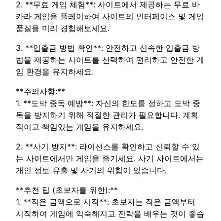
2. **무료 게임 체험**: 사이트에서 제공하는 무료 바
카라 게임을 플레이하여 사이트의 인터페이스 및 게임
품질을 미리 경험해보세요.
3. **입출금 방법 확인**: 안전하고 신속한 입출금 방
법을 제공하는 사이트를 선택하여 편리하고 안전한 게
임 환경을 유지하세요.
**주의사항:**
1. **도박 중독 예방**: 자신의 한도를 정하고 도박 중
독을 방지하기 위해 적절한 관리가 필요합니다. 계획
적이고 책임있는 게임을 유지하세요.
2. **사기 방지**: 라이선스를 확인하고 신뢰할 수 있
는 사이트에서만 게임을 즐기세요. 사기 사이트에서는
개인 정보 유출 및 사기의 위험이 있습니다.
**추천 팁 (초보자를 위한):**
1. **작은 금액으로 시작**: 초보자는 작은 금액부터
시작하여 게임에 익숙해지고 전략을 배우는 것이 좋습