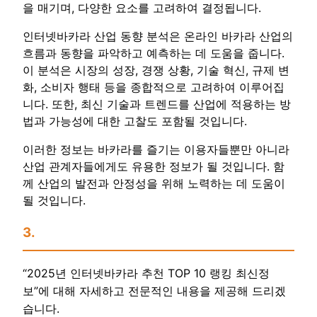
을 매기며, 다양한 요소를 고려하여 결정됩니다.
인터넷바카라 산업 동향 분석은 온라인 바카라 산업의
흐름과 동향을 파악하고 예측하는 데 도움을 줍니다.
이 분석은 시장의 성장, 경쟁 상황, 기술 혁신, 규제 변
화, 소비자 행태 등을 종합적으로 고려하여 이루어집
니다. 또한, 최신 기술과 트렌드를 산업에 적용하는 방
법과 가능성에 대한 고찰도 포함될 것입니다.
이러한 정보는 바카라를 즐기는 이용자들뿐만 아니라
산업 관계자들에게도 유용한 정보가 될 것입니다. 함
께 산업의 발전과 안정성을 위해 노력하는 데 도움이
될 것입니다.
3.
“2025년 인터넷바카라 추천 TOP 10 랭킹 최신정
보”에 대해 자세하고 전문적인 내용을 제공해 드리겠
습니다.