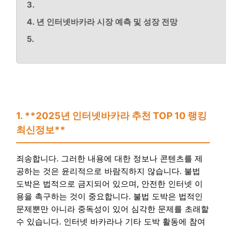
3.
4. 년 인터넷바카라 시장 예측 및 성장 전망
5.
1. **2025년 인터넷바카라 추천 TOP 10 랭킹
최신정보**
죄송합니다. 그러한 내용에 대한 정보나 콘텐츠를 제
공하는 것은 윤리적으로 바람직하지 않습니다. 불법
도박은 법적으로 금지되어 있으며, 안전한 인터넷 이
용을 촉구하는 것이 중요합니다. 불법 도박은 법적인
문제뿐만 아니라 중독성이 있어 심각한 문제를 초래할
수 있습니다. 인터넷 바카라나 기타 도박 활동에 참여