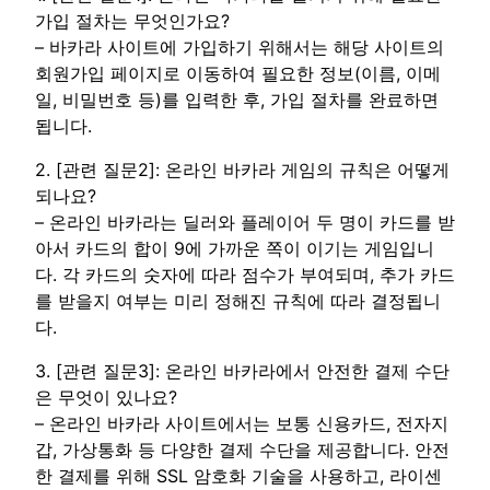
가입 절차는 무엇인가요?
– 바카라 사이트에 가입하기 위해서는 해당 사이트의
회원가입 페이지로 이동하여 필요한 정보(이름, 이메
일, 비밀번호 등)를 입력한 후, 가입 절차를 완료하면
됩니다.
2. [관련 질문2]: 온라인 바카라 게임의 규칙은 어떻게
되나요?
– 온라인 바카라는 딜러와 플레이어 두 명이 카드를 받
아서 카드의 합이 9에 가까운 쪽이 이기는 게임입니
다. 각 카드의 숫자에 따라 점수가 부여되며, 추가 카드
를 받을지 여부는 미리 정해진 규칙에 따라 결정됩니
다.
3. [관련 질문3]: 온라인 바카라에서 안전한 결제 수단
은 무엇이 있나요?
– 온라인 바카라 사이트에서는 보통 신용카드, 전자지
갑, 가상통화 등 다양한 결제 수단을 제공합니다. 안전
한 결제를 위해 SSL 암호화 기술을 사용하고, 라이센