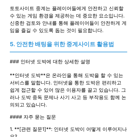
토토사이트 중계는 플레이어들에게 안전하고 신뢰할
수 있는 게임 환경을 제공하는 데 중요한 요소입니다.
신중한 검토와 안내를 통해 플레이어들이 안전하게 게
임을 즐길 수 있도록 돕는 것이 필요합니다.
5. 안전한 배팅을 위한 중계사이트 활용법
### 인터넷 도박에 대한 상세한 설명
**인터넷 도박**은 온라인을 통해 도박을 할 수 있는
서비스를 말합니다. 인터넷을 통한 도박은 편리하고
쉽게 접근할 수 있어 많은 이용자를 끌고 있습니다. 그
러나 도박 중독 문제나 사기 사고 등 부작용도 함께 논
의되고 있습니다.
#### 자주 묻는 질문
1. **[관련 질문1]**: 인터넷 도박이 어떻게 이루어지나
요?