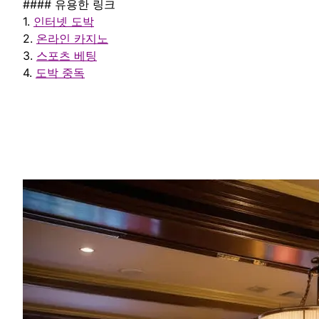
#### 유용한 링크
1.
인터넷 도박
2.
온라인 카지노
3.
스포츠 베팅
4.
도박 중독