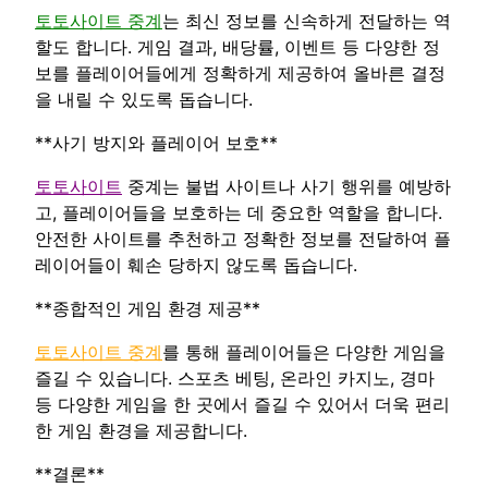
토토사이트 중계
는 최신 정보를 신속하게 전달하는 역
할도 합니다. 게임 결과, 배당률, 이벤트 등 다양한 정
보를 플레이어들에게 정확하게 제공하여 올바른 결정
을 내릴 수 있도록 돕습니다.
**사기 방지와 플레이어 보호**
토토사이트
중계는 불법 사이트나 사기 행위를 예방하
고, 플레이어들을 보호하는 데 중요한 역할을 합니다.
안전한 사이트를 추천하고 정확한 정보를 전달하여 플
레이어들이 훼손 당하지 않도록 돕습니다.
**종합적인 게임 환경 제공**
토토사이트 중계
를 통해 플레이어들은 다양한 게임을
즐길 수 있습니다. 스포츠 베팅, 온라인 카지노, 경마
등 다양한 게임을 한 곳에서 즐길 수 있어서 더욱 편리
한 게임 환경을 제공합니다.
**결론**