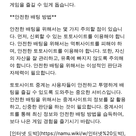
게임을 즐길 수 있게 돕습니다.
**안전한 배팅 방법**
안전한 배팅을 위해서는 몇 가지 주의할 점이 있습니
다. 먼저, 신뢰할 수 있는 토토사이트를 이용해야 합니
다. 안전한 배팅을 위해서는 먹튀사이트를 피해야 하
며, 안전한 토토사이트를 이용해야 합니다. 또한, 자신
의 자산을 잘 관리하고, 유혹에 빠지지 않도록 주의해
야 합니다. 안전한 배팅을 위해서는 이성적인 판단과
자제력이 필요합니다.
토토사이트 중계는 사용자들이 안전하고 투명하게 배
팅을 즐길 수 있도록 도와주는 중요한 서비스입니다.
안전한 배팅을 위해서는 중계사이트의 정보를 잘 활용
하고, 신중한 판단을 하는 것이 필요합니다. 중계사이
트를 통해 최신 정보와 안전한 배팅 방법을 습득하여,
보다 나은 게임 경험을 즐기시기 바랍니다.
[인터넷 도박](https://namu.wiki/w/인터넷%20도박),