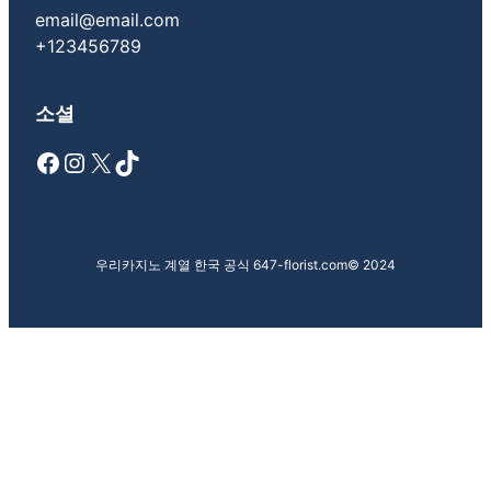
email@email.com
+123456789
소셜
Facebook
Instagram
X
TikTok
우리카지노 계열 한국 공식 647-florist.com
© 2024