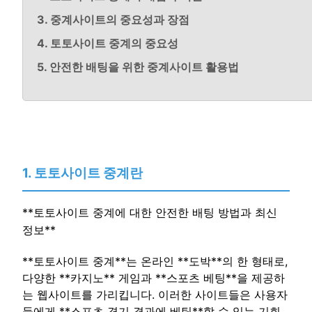
3. 중계사이트의 중요성과 장점
4. 토토사이트 중계의 중요성
5. 안전한 배팅을 위한 중계사이트 활용법
1. 토토사이트 중계란
**토토사이트 중계에 대한 안전한 배팅 방법과 최신
정보**
**토토사이트 중계**는 온라인 **도박**의 한 형태로,
다양한 **카지노** 게임과 **스포츠 베팅**을 제공하
는 웹사이트를 가리킵니다. 이러한 사이트들은 사용자
들에게 **스포츠 경기 결과에 베팅**할 수 있는 기회