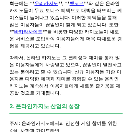
최근에는 **
우리카지노
**, **
벳코르
**와 같은 온라인
카지노들이 무료 보너스 혜택으로 대박을 터뜨리는 케
이스들이 늘어나고 있습니다. 이러한 혜택들을 통해
많은 이용자들이 끊임없이 찾게 되고 있습니다. 또한
**
바카라사이트
**를 비롯한 다양한 카지노들이 새로
운 서비스를 도입하여 이용자들에게 더욱 다채로운 경
험을 제공하고 있습니다.
따라서, 온라인 카지노는 그 편리성과 재미를 통해 많
은 이용자들에게 사랑받고 있으며, 끊임없이 발전하고
있는 분야라고 할 수 있습니다. 신규 이용자든 기존 이
용자든 다양한 혜택과 재미를 경험할 수 있는 온라인
카지노는 계속해서 이용자들에게 새로운 즐거움을 제
공할 것으로 기대됩니다.
2. 온라인카지노 산업의 성장
주제: 온라인카지노에서의 안전한 게임 참여를 위한
준비 사항과 가이드라인