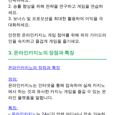
선택하세요.
2. 승률 향상을 위해 전략을 연구하고 게임을 연습하
세요.
3. 보너스 및 프로모션을 최대한 활용하여 이익을 극
대화하세요.
안전한 온라인카지노 게임 참여를 위해 위의 가이드라
인을 숙지하고 즐겁게 게임을 즐기세요.
3. 온라인카지노의 장점과 특징
온라인카지노의 장점과 특징
정의:
온라인카지노는 인터넷을 통해 접속하여 실제 카지노
에서 하는 것과 유사한 카지노 게임을 즐길 수 있는 온
라인 플랫폼을 말합니다.
특징:
–
온라인카지노
는 24시간 언제 어디서나 접속 가능하