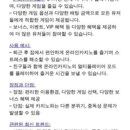
며, 다양한 게임을 즐길 수 있습니다.
– 다양한 게임 옵션과 다양한 배팅 금액으로 모든 유저
들에게 적합한 게임이 제공됩니다.
– 보너스, 이벤트, VIP 혜택 등 다양한 혜택을 제공하
여 더 많은 유저들이 참여할 수 있습니다.
사용 예시:
– 퇴근 후 집에서 편안하게 온라인카지노를 즐기며 스
트레스를 해소할 수 있습니다.
– 친구들과 함께 온라인카지노의 멀티플레이어 모드
를 플레이하여 즐거운 시간을 보낼 수 있습니다.
장점과 단점:
– 장점: 편리한 이용환경, 다양한 게임 선택, 다양한 보
너스 혜택 제공
– 단점: 실제 카지노와는 다른 분위기, 중독성 문제가
발생할 수 있음
관련된 최신 트렌드: