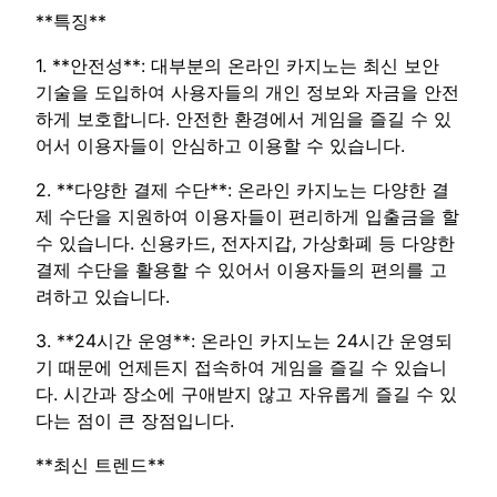
**특징**
1. **안전성**: 대부분의 온라인 카지노는 최신 보안
기술을 도입하여 사용자들의 개인 정보와 자금을 안전
하게 보호합니다. 안전한 환경에서 게임을 즐길 수 있
어서 이용자들이 안심하고 이용할 수 있습니다.
2. **다양한 결제 수단**: 온라인 카지노는 다양한 결
제 수단을 지원하여 이용자들이 편리하게 입출금을 할
수 있습니다. 신용카드, 전자지갑, 가상화폐 등 다양한
결제 수단을 활용할 수 있어서 이용자들의 편의를 고
려하고 있습니다.
3. **24시간 운영**: 온라인 카지노는 24시간 운영되
기 때문에 언제든지 접속하여 게임을 즐길 수 있습니
다. 시간과 장소에 구애받지 않고 자유롭게 즐길 수 있
다는 점이 큰 장점입니다.
**최신 트렌드**