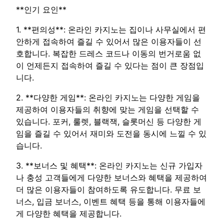
**인기 요인**
1. **편의성**: 온라인 카지노는 집이나 사무실에서 편
안하게 접속하여 즐길 수 있어서 많은 이용자들이 선
호합니다. 복잡한 드레스 코드나 이동의 번거로움 없
이 언제든지 접속하여 즐길 수 있다는 점이 큰 장점입
니다.
2. **다양한 게임**: 온라인 카지노는 다양한 게임을
제공하여 이용자들의 취향에 맞는 게임을 선택할 수
있습니다. 포커, 룰렛, 블랙잭, 슬롯머신 등 다양한 게
임을 즐길 수 있어서 재미와 도전을 동시에 느낄 수 있
습니다.
3. **보너스 및 혜택**: 온라인 카지노는 신규 가입자
나 충성 고객들에게 다양한 보너스와 혜택을 제공하여
더 많은 이용자들이 참여하도록 유도합니다. 무료 보
너스, 입금 보너스, 이벤트 혜택 등을 통해 이용자들에
게 다양한 혜택을 제공합니다.